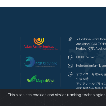
31 Carbine Road, Mou
Auckland 1060 (PO Bo
Harbour 0751, Auckla
0800 862 342
help@asianfamilyser
オフィス：月曜から
午後５時
アジアンヘルプライ
午前９時から午後８
This site uses cookies and similar tracking technologie
Terms of Use and Pr