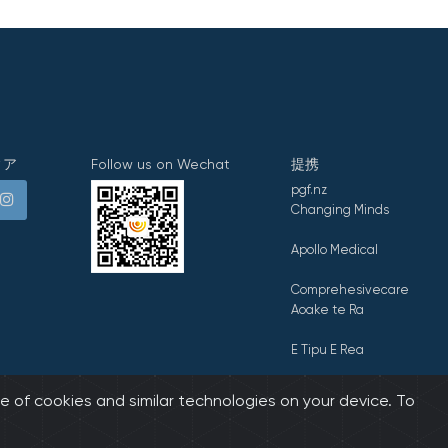
ィア
Follow us on Wechat
提携
pgf.nz
Changing Minds
Apollo Medical
Comprehesivecare
Aoake te Ra
E Tipu E Rea
e of cookies and similar technologies on your device. To