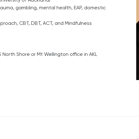
trauma, gambling, mental health, EAP, domestic
proach, CBT, DBT, ACT, and Mindfulness
 North Shore or Mt Wellington office in AKL