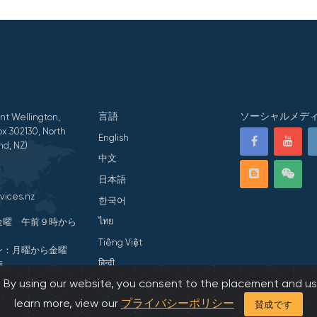
言語
ソーシャルメデ
nt Wellington,
x 302130, North
English
nd, NZ)
中文
日本語
vices.nz
한국어
ไทย
金曜 午前９時から
Tiếng Việt
ン：月曜から金曜
हिन्दी
時
s. By using our website, you consent to the placement and us
ivacy Statement
learn more, view our
プライバシーポリシー
賛成です