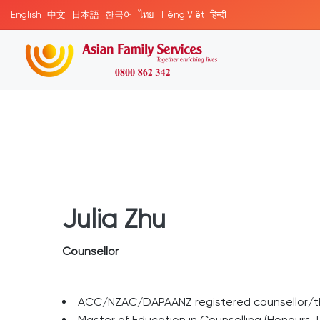
English
中文
日本語
한국어
ไทย
Tiếng Việt
हिन्दी
Julia Zhu
Counsellor
ACC/NZAC/DAPAANZ registered counsellor/t
Master of Education in Counselling (Honours, U