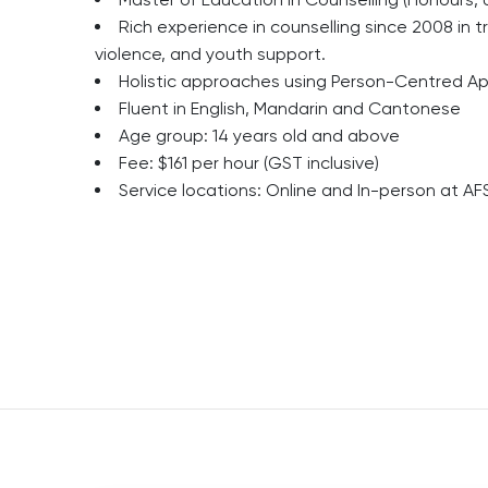
Rich experience in counselling since 2008 in 
violence, and youth support.
Holistic approaches using Person-Centred Ap
Fluent in English, Mandarin and Cantonese
Age group: 14 years old and above
Fee: $161 per hour (GST inclusive)
Service locations: Online and In-person at AFS