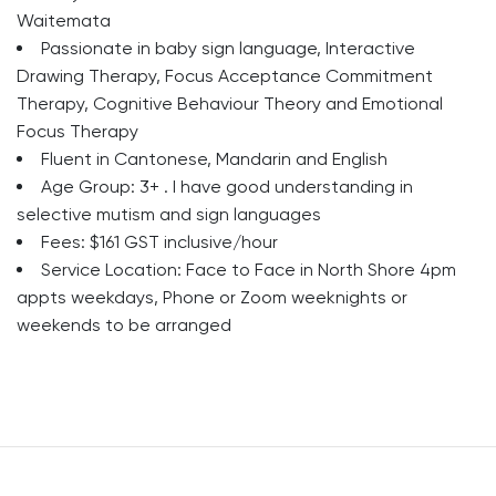
Waitemata
Passionate in baby sign language, Interactive
Drawing Therapy, Focus Acceptance Commitment
Therapy, Cognitive Behaviour Theory and Emotional
Focus Therapy
Fluent in Cantonese, Mandarin and English
Age Group: 3+ . I have good understanding in
selective mutism and sign languages
Fees: $161 GST inclusive/hour
Service Location: Face to Face in North Shore 4pm
appts weekdays, Phone or Zoom weeknights or
weekends to be arranged