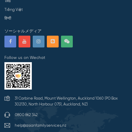
ไทย
Tiếng Việt
हिन्दी
ソーシャルメディア
Follow us on Wechat
31 Carbine Road, Mount Wellington, Auckland 1060 (PO Box
302130, North Harbour 0751, Auckland, NZ)
0800 862 342
help@asianfamilyservices.nz