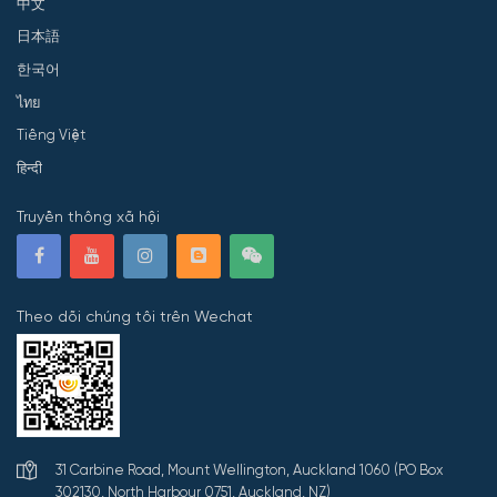
中文
日本語
한국어
ไทย
Tiếng Việt
हिन्दी
Truyền thông xã hội
Theo dõi chúng tôi trên Wechat
31 Carbine Road, Mount Wellington, Auckland 1060 (PO Box
302130, North Harbour 0751, Auckland, NZ)