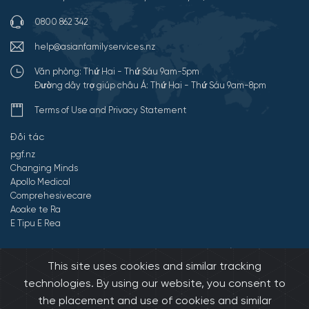
0800 862 342
help@asianfamilyservices.nz
Văn phòng: Thứ Hai - Thứ Sáu 9am-5pm
Đường dây trợ giúp châu Á: Thứ Hai - Thứ Sáu 9am-8pm
Terms of Use and Privacy Statement
Đối tác
pgf.nz
Changing Minds
Apollo Medical
Comprehesivecare
Aoake te Ra
E Tipu E Rea
©2026 All Rights Reserved by Dịch vụ gia đình châu Á.
Developed by
This site uses cookies and similar tracking
Onedash.biz
technologies. By using our website, you consent to
the placement and use of cookies and similar