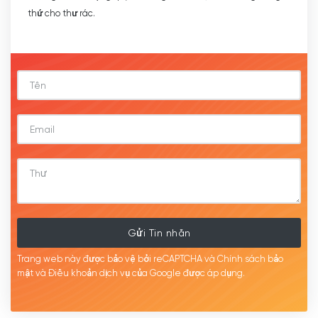
thứ cho thư rác.
Gửi Tin nhắn
Trang web này được bảo vệ bởi reCAPTCHA và Chính sách bảo
mật
và Điều khoản dịch
vụ của Google được
áp
dụng.