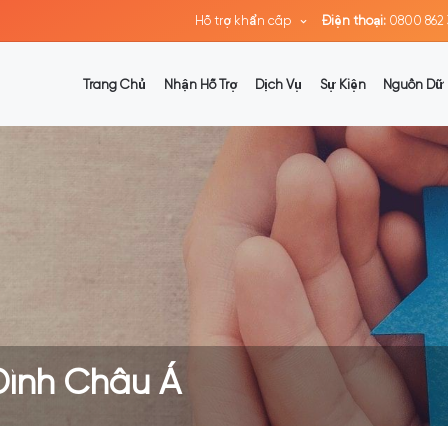
Hỗ trợ khẩn cấp
Điện thoại:
0800 862 
Trang Chủ
Nhận Hỗ Trợ
Dịch Vụ
Sự Kiện
Nguồn Dữ 
Đình Châu Á