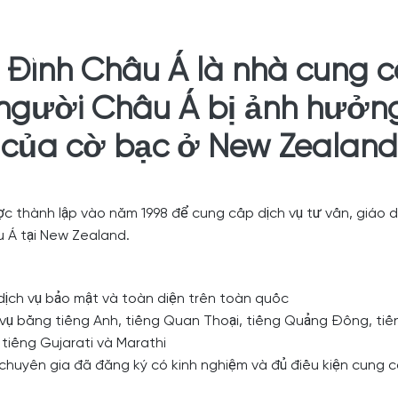
 Đình Châu Á là nhà cung 
người Châu Á bị ảnh hưởng 
của cờ bạc ở New Zealand
c thành lập vào năm 1998 để cung cấp dịch vụ tư vấn, giáo
u Á tại New Zealand.
ịch vụ bảo mật và toàn diện trên toàn quốc
vụ bằng tiếng Anh, tiếng Quan Thoại, tiếng Quảng Đông, tiến
, tiếng Gujarati và Marathi
 chuyên gia đã đăng ký có kinh nghiệm và đủ điều kiện cung c