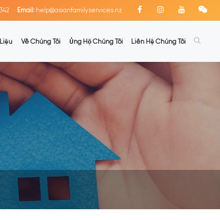
342
Email:
help@asianfamilyservices.nz
Liệu
Về Chúng Tôi
Ủng Hộ Chúng Tôi
Liên Hệ Chúng Tôi