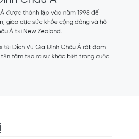
 Á được thành lập vào năm 1998 để
ấn, giáo dục sức khỏe cộng đồng và hỗ
hâu Á tại New Zealand.
i tại Dịch Vụ Gia Đình Châu Á rất đam
tận tâm tạo ra sự khác biệt trong cuộc
ị