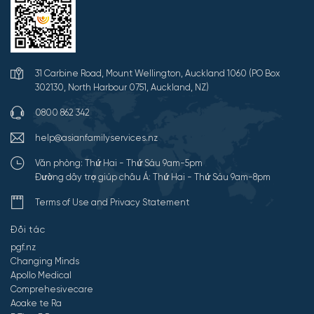
31 Carbine Road, Mount Wellington, Auckland 1060 (PO Box
302130, North Harbour 0751, Auckland, NZ)
0800 862 342
help@asianfamilyservices.nz
Văn phòng: Thứ Hai - Thứ Sáu 9am-5pm
Đường dây trợ giúp châu Á: Thứ Hai - Thứ Sáu 9am-8pm
Terms of Use and Privacy Statement
Đối tác
pgf.nz
Changing Minds
Apollo Medical
Comprehesivecare
Aoake te Ra