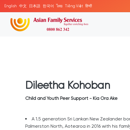
English
中文
日本語
한국어
ไทย
Tiếng Việt
हिन्दी
Dileetha Kohoban
Child and Youth Peer Support - Kia Ora Ake
A 1.5 generation Sri Lankan New Zealander born
Palmerston North, Aotearoa in 2016 with his famil