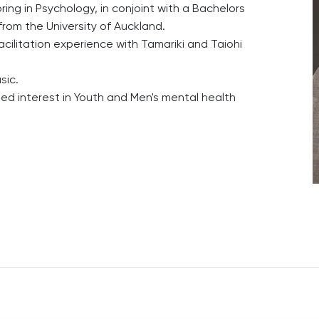
oring in Psychology, in conjoint with a Bachelors
from the University of Auckland.
cilitation experience with Tamariki and Taiohi
sic.
ed interest in Youth and Men's mental health