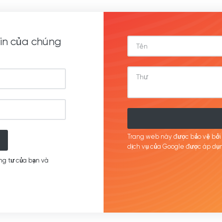
in của chúng
Trang web này được bảo vệ bở
dịch
vụ của Google được
áp
dụn
ng tư của bạn và