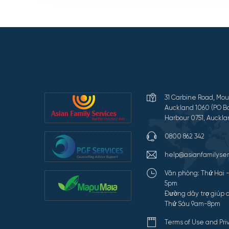
31 Carbine Road, Mou
Auckland 1060 (PO Bo
Harbour 0751, Auckla
0800 862 342
help@asianfamilyser
Văn phòng: Thứ Hai 
5pm
Đường dây trợ giúp c
Thứ Sáu 9am-8pm
Terms of Use and Pr