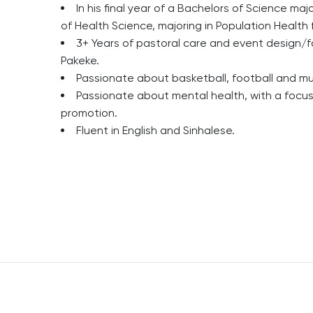
In his final year of a Bachelors of Science maj
of Health Science, majoring in Population Health 
3+ Years of pastoral care and event design/fa
Pakeke.
Passionate about basketball, football and mu
Passionate about mental health, with a focus
promotion.
Fluent in English and Sinhalese.