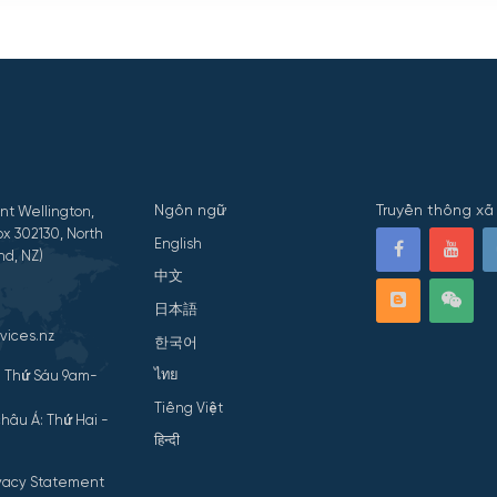
Ngôn ngữ
Truyền thông xã 
nt Wellington,
x 302130, North
English
nd, NZ)
中文
日本語
vices.nz
한국어
ไทย
- Thứ Sáu 9am-
Tiếng Việt
hâu Á: Thứ Hai -
हिन्दी
ivacy Statement