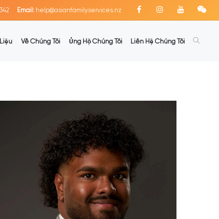
342
Email:
help@asianfamilyservices.nz
Liệu
Về Chúng Tôi
Ủng Hộ Chúng Tôi
Liên Hệ Chúng Tôi