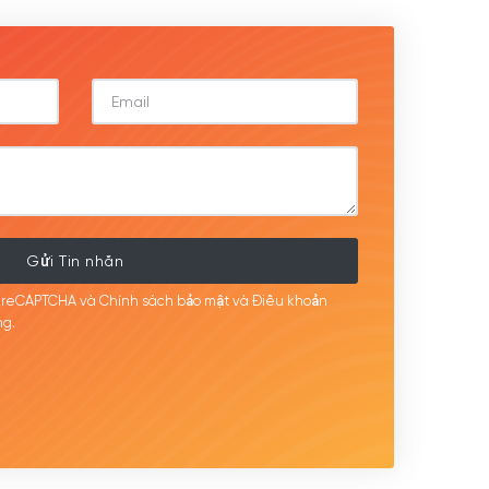
Gửi Tin nhắn
i reCAPTCHA và Chính sách bảo mật
và Điều khoản
g.