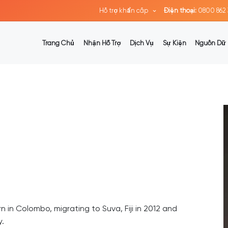
Hỗ trợ khẩn cấp
Điện thoại:
0800 862 
Trang Chủ
Nhận Hỗ Trợ
Dịch Vụ
Sự Kiện
Nguồn Dữ 
 in Colombo, migrating to Suva, Fiji in 2012 and
y.