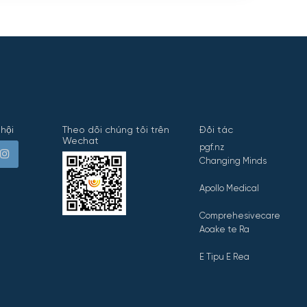
hội
Theo dõi chúng tôi trên
Đối tác
Wechat
pgf.nz
Changing Minds
Apollo Medical
Comprehesivecare
Aoake te Ra
E Tipu E Rea