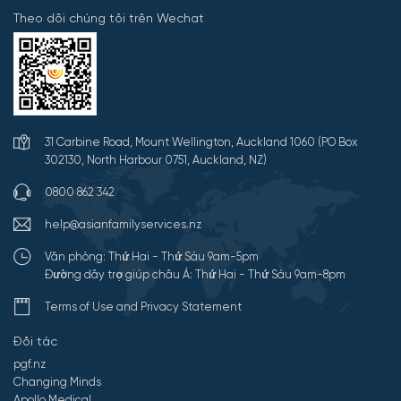
Theo dõi chúng tôi trên Wechat
31 Carbine Road, Mount Wellington, Auckland 1060 (PO Box
302130, North Harbour 0751, Auckland, NZ)
0800 862 342
help@asianfamilyservices.nz
Văn phòng: Thứ Hai - Thứ Sáu 9am-5pm
Đường dây trợ giúp châu Á: Thứ Hai - Thứ Sáu 9am-8pm
Terms of Use and Privacy Statement
Đối tác
pgf.nz
Changing Minds
Apollo Medical