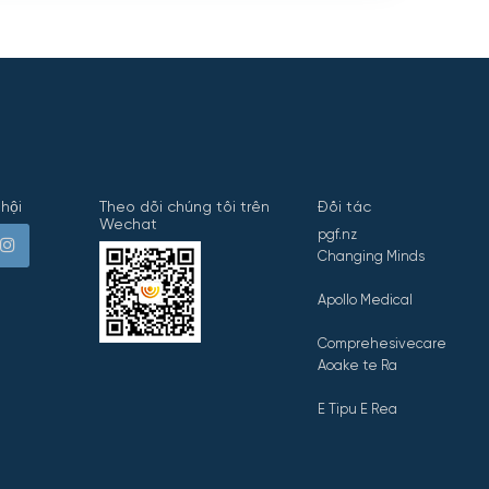
hội
Theo dõi chúng tôi trên
Đối tác
Wechat
pgf.nz
Changing Minds
Apollo Medical
Comprehesivecare
Aoake te Ra
E Tipu E Rea