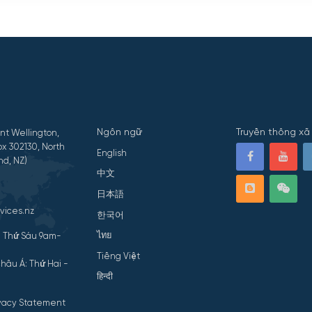
Ngôn ngữ
Truyền thông xã 
nt Wellington,
x 302130, North
English
nd, NZ)
中文
日本語
vices.nz
한국어
ไทย
- Thứ Sáu 9am-
Tiếng Việt
hâu Á: Thứ Hai -
हिन्दी
ivacy Statement