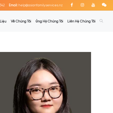
342
Email:
help@asianfamilyservices.nz
Liệu
Về Chúng Tôi
Ủng Hộ Chúng Tôi
Liên Hệ Chúng Tôi