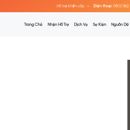
Hỗ trợ khẩn cấp
Điện thoại:
0800 862 
Trang Chủ
Nhận Hỗ Trợ
Dịch Vụ
Sự Kiện
Nguồn Dữ 