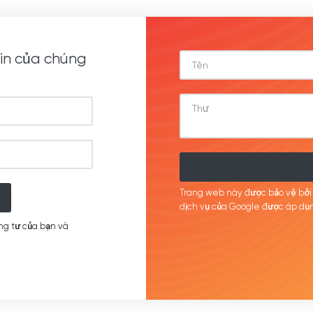
in của chúng
Trang web này được bảo vệ bở
dịch
vụ của Google được
áp
dụn
ng tư của bạn và