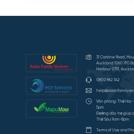
31 Carbine Road, Mou
Auckland 1060 (PO Bo
Harbour 0751, Auckla
0800 862 342
help@asianfamilyser
Văn phòng: Thứ Hai 
5pm
Đường dây trợ giúp c
Thứ Sáu 9am-8pm
Terms of Use and Pr