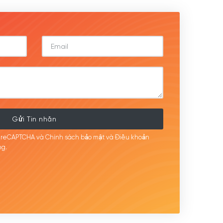
Gửi Tin nhắn
i reCAPTCHA và Chính sách bảo mật
và Điều khoản
g.