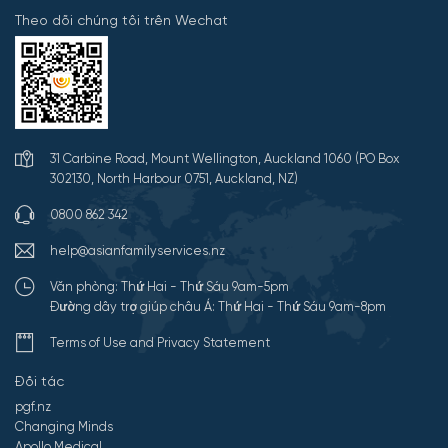
Theo dõi chúng tôi trên Wechat
31 Carbine Road, Mount Wellington, Auckland 1060 (PO Box
302130, North Harbour 0751, Auckland, NZ)
0800 862 342
help@asianfamilyservices.nz
Văn phòng: Thứ Hai - Thứ Sáu 9am-5pm
Đường dây trợ giúp châu Á: Thứ Hai - Thứ Sáu 9am-8pm
Terms of Use and Privacy Statement
Đối tác
pgf.nz
Changing Minds
Apollo Medical