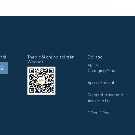
hội
Theo dõi chúng tôi trên
Đối tác
Wechat
pgf.nz
Changing Minds
Apollo Medical
Comprehesivecare
Aoake te Ra
E Tipu E Rea