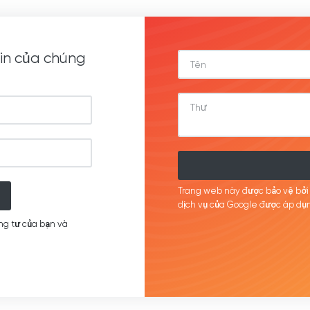
in của chúng
Trang web này được bảo vệ bở
dịch
vụ của Google được
áp
dụn
ng tư của bạn và