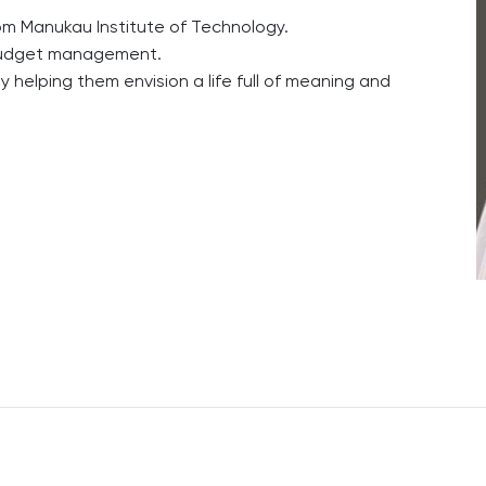
rom Manukau Institute of Technology.
d budget management.
helping them envision a life full of meaning and