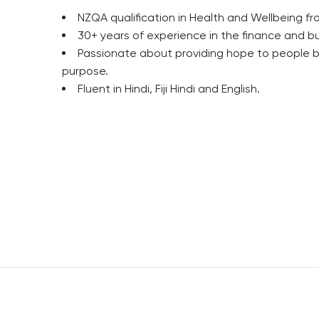
NZQA qualification in Health and Wellbeing f
30+ years of experience in the finance an
Passionate about providing hope to people by 
purpose.
Fluent in Hindi, Fiji Hindi and English.