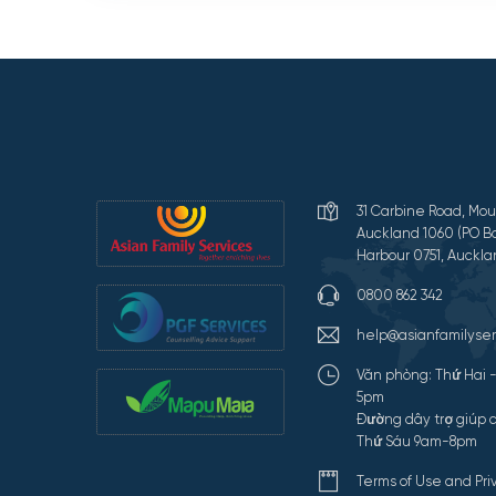
31 Carbine Road, Mou
Auckland 1060 (PO Bo
Harbour 0751, Auckla
0800 862 342
help@asianfamilyser
Văn phòng: Thứ Hai 
5pm
Đường dây trợ giúp c
Thứ Sáu 9am-8pm
Terms of Use and Pr