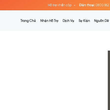
Hỗ trợ khẩn cấp
Điện thoại:
0800 862 
Trang Chủ
Nhận Hỗ Trợ
Dịch Vụ
Sự Kiện
Nguồn Dữ 