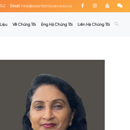
342
Email:
help@asianfamilyservices.nz
Liệu
Về Chúng Tôi
Ủng Hộ Chúng Tôi
Liên Hệ Chúng Tôi