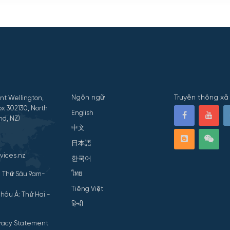
Ngôn ngữ
Truyền thông xã 
nt Wellington,
x 302130, North
English
nd, NZ)
中文
日本語
vices.nz
한국어
ไทย
- Thứ Sáu 9am-
Tiếng Việt
hâu Á: Thứ Hai -
हिन्दी
ivacy Statement