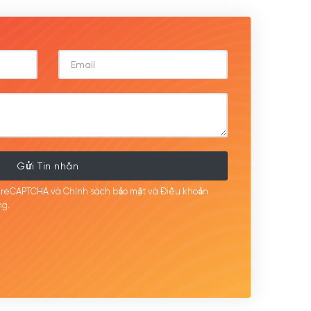
Gửi Tin nhắn
i reCAPTCHA và Chính sách bảo mật
và Điều khoản
g.