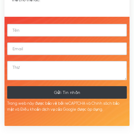
Gửi Tin nhắn
Trang web này được bảo vệ bởi reCAPTCHA và Chính sách bảo
mật
và Điều khoản dịch
vụ của Google được
áp
dụng.