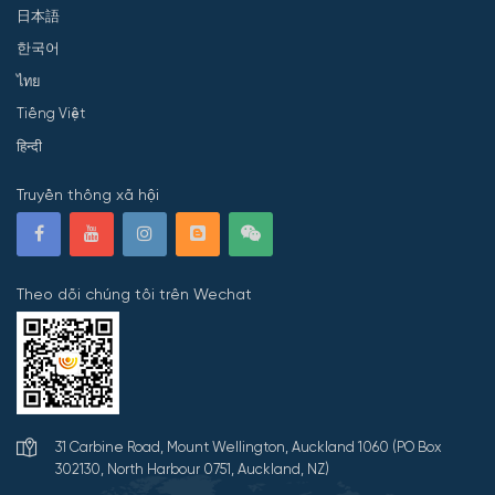
日本語
한국어
ไทย
Tiếng Việt
हिन्दी
Truyền thông xã hội
Theo dõi chúng tôi trên Wechat
31 Carbine Road, Mount Wellington, Auckland 1060 (PO Box
302130, North Harbour 0751, Auckland, NZ)