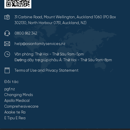
31 Carbine Road, Mount Wellington, Auckland 1060 (PO Box
302130, North Harbour 0751, Auckland, NZ)
0800 862 342
help@asianfamilyservices.nz
Văn phòng: Thứ Hai - Thứ Sáu 9am-5pm
Đường dây trợ giúp châu Á: Thứ Hai - Thứ Sáu 9am-8pm
Terms of Use and Privacy Statement
Đối tác
pgf.nz
Changing Minds
Apollo Medical
Comprehesivecare
Aoake te Ra
E Tipu E Rea