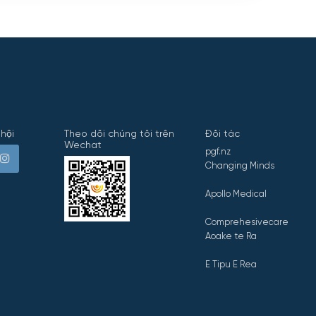
hội
Theo dõi chúng tôi trên
Đối tác
Wechat
pgf.nz
Changing Minds
Apollo Medical
Comprehesivecare
Aoake te Ra
E Tipu E Rea