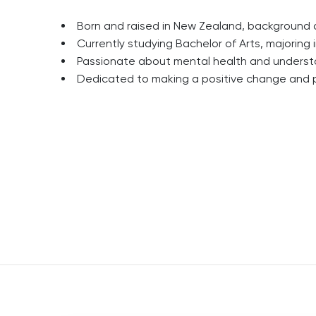
Born and raised in New Zealand, background a
Currently studying Bachelor of Arts, majorin
Passionate about mental health and unders
Dedicated to making a positive change and p