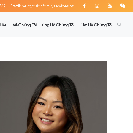
342
Email:
help@asianfamilyservices.nz
Liệu
Về Chúng Tôi
Ủng Hộ Chúng Tôi
Liên Hệ Chúng Tôi