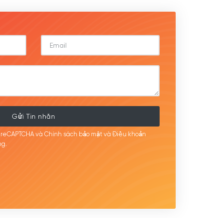
Gửi Tin nhắn
i reCAPTCHA và Chính sách bảo mật
và Điều khoản
g.