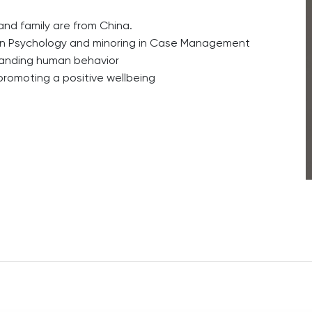
nd family are from China.
g in Psychology and minoring in Case Management
tanding human behavior
romoting a positive wellbeing