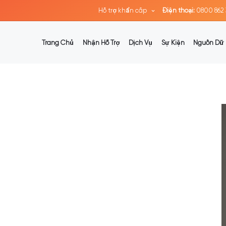
Hỗ trợ khẩn cấp
Điện thoại:
0800 862 
Trang Chủ
Nhận Hỗ Trợ
Dịch Vụ
Sự Kiện
Nguồn Dữ 