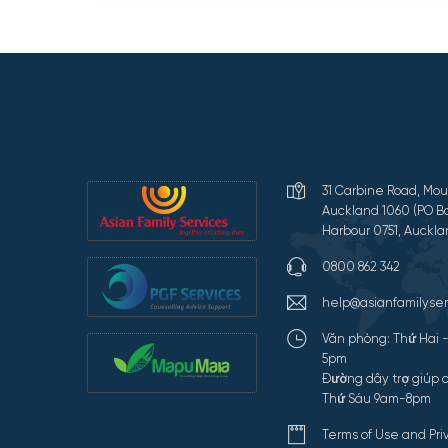
31 Carbine Road, Mou
Auckland 1060 (PO Bo
Harbour 0751, Auckla
0800 862 342
help@asianfamilyser
Văn phòng: Thứ Hai 
5pm
Đường dây trợ giúp c
Thứ Sáu 9am-8pm
Terms of Use and Pr