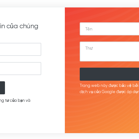
in của chúng
Trang web này được bảo vệ bở
dịch
vụ của Google được
áp
dụn
ng tư của bạn và