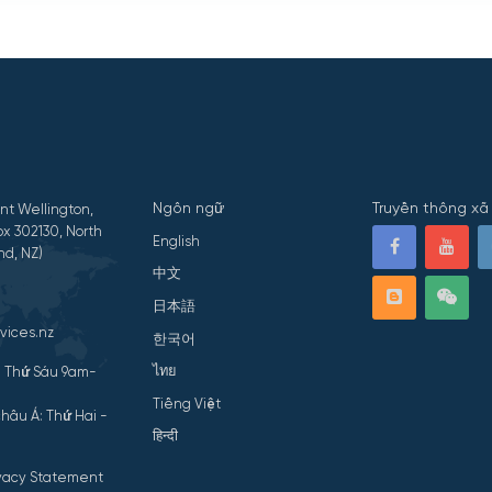
Ngôn ngữ
Truyền thông xã 
nt Wellington,
x 302130, North
English
nd, NZ)
中文
日本語
vices.nz
한국어
ไทย
- Thứ Sáu 9am-
Tiếng Việt
hâu Á: Thứ Hai -
हिन्दी
ivacy Statement