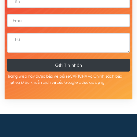
Gửi Tin nhắn
Trang web này được bảo vệ bởi reCAPTCHA và Chính sách bảo
mật
và Điều khoản dịch
vụ của Google được
áp
dụng.