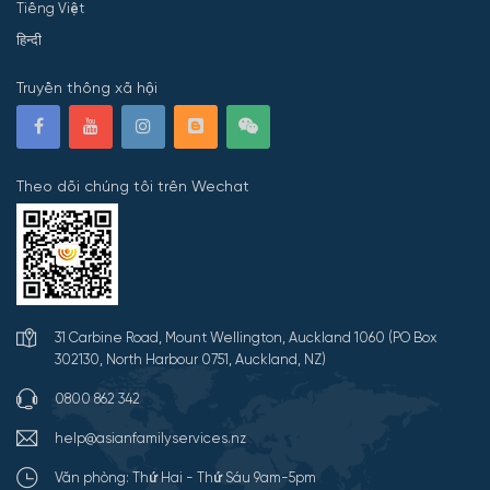
Tiếng Việt
हिन्दी
Truyền thông xã hội
Theo dõi chúng tôi trên Wechat
31 Carbine Road, Mount Wellington, Auckland 1060 (PO Box
302130, North Harbour 0751, Auckland, NZ)
0800 862 342
help@asianfamilyservices.nz
Văn phòng: Thứ Hai - Thứ Sáu 9am-5pm