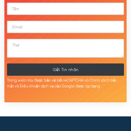
Gửi Tin nhắn
Trang web này được bảo vệ bởi reCAPTCHA và Chính sách bảo
mật
và Điều khoản dịch
vụ của Google được
áp
dụng.