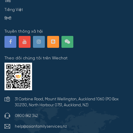
ไทย
Tiếng Việt
हिन्दी
Truyền thông xã hội
Theo dõi chúng tôi trên Wechat
31 Carbine Road, Mount Wellington, Auckland 1060 (PO Box
302130, North Harbour 0751, Auckland, NZ)
0800 862 342
help@asianfamilyservices.nz