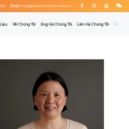
342
Email:
help@asianfamilyservices.nz
Liệu
Về Chúng Tôi
Ủng Hộ Chúng Tôi
Liên Hệ Chúng Tôi