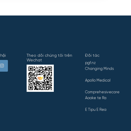
hội
Theo dõi chúng tôi trên
Đối tác
Wechat
pgf.nz
Changing Minds
Apollo Medical
Comprehesivecare
Aoake te Ra
E Tipu E Rea