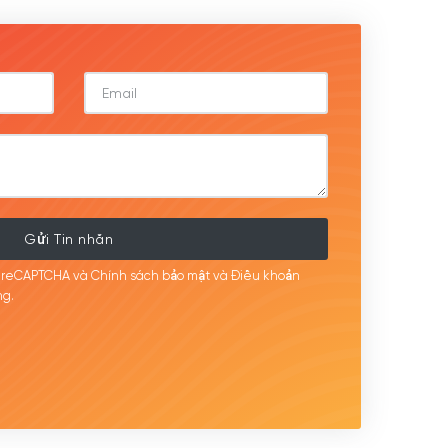
Gửi Tin nhắn
i reCAPTCHA và Chính sách bảo mật
và Điều khoản
g.