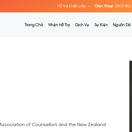
Hỗ trợ khẩn cấp
Điện thoại:
0800 862 
Trang Chủ
Nhận Hỗ Trợ
Dịch Vụ
Sự Kiện
Nguồn Dữ 
Association of Counsellors and the New Zealand