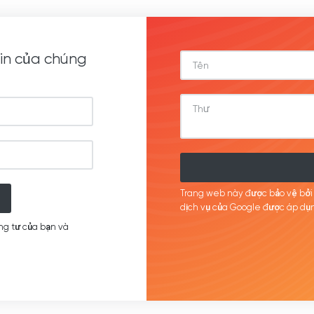
in của chúng
Trang web này được bảo vệ bở
dịch
vụ của Google được
áp
dụn
ng tư của bạn và