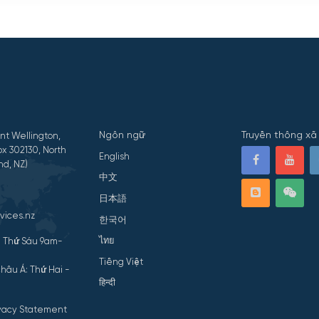
Ngôn ngữ
Truyền thông xã 
nt Wellington,
x 302130, North
English
nd, NZ)
中文
日本語
vices.nz
한국어
ไทย
- Thứ Sáu 9am-
Tiếng Việt
hâu Á: Thứ Hai -
हिन्दी
ivacy Statement