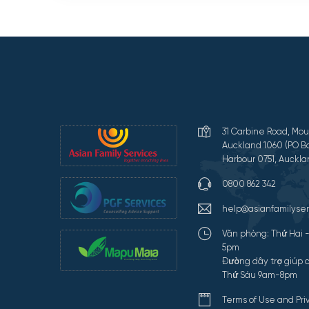
31 Carbine Road, Mou
Auckland 1060 (PO Bo
Harbour 0751, Auckla
0800 862 342
help@asianfamilyser
Văn phòng: Thứ Hai 
5pm
Đường dây trợ giúp c
Thứ Sáu 9am-8pm
Terms of Use and Pr