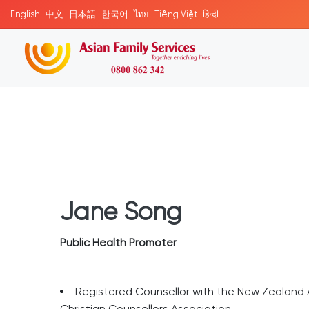
English
中文
日本語
한국어
ไทย
Tiếng Việt
हिन्दी
Jane Song
Public Health Promoter
Registered Counsellor with the New Zealand 
Christian Counsellors Association.