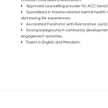
Approved counselling provider for ACC Sensiti
Specialised in trauma-related mental health 
distressing life experiences.
Accredited Facilitator with Restorative Just
Strong background in community development,
engagement activities.
Fluent in English and Mandarin.