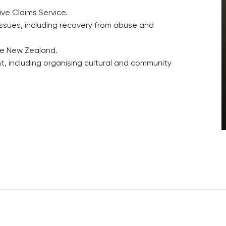
ve Claims Service.
issues, including recovery from abuse and
ice New Zealand.
 including organising cultural and community