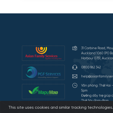
31 Carbine Road, Mou
Auckland 1060 (PO Bo
Harbour 0751, Auckla
0800 862 342
help@asianfamilyser
Văn phòng: Thứ Hai 
5pm
Đường dây trợ giúp c
Thứ Sáu 9am-8pm
This site uses cookies and similar tracking technologie
Terms of Use and Pr