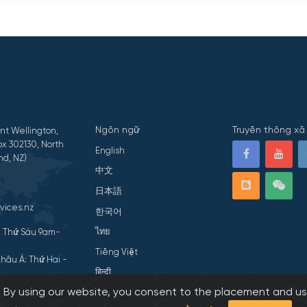
Ngôn ngữ
Truyền thông xã 
nt Wellington,
x 302130, North
English
nd, NZ)
中文
日本語
vices.nz
한국어
ไทย
- Thứ Sáu 9am-
Tiếng Việt
hâu Á: Thứ Hai -
हिन्दी
s. By using our website, you consent to the placement and us
ivacy Statement