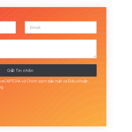
Gửi Tin nhắn
i reCAPTCHA và Chính sách bảo mật
và Điều khoản
g.