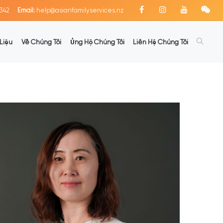
342
Email:
help@asianfamilyservices.nz
Liệu
Về Chúng Tôi
Ủng Hộ Chúng Tôi
Liên Hệ Chúng Tôi