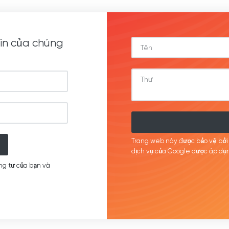
in của chúng
Trang web này được bảo vệ bở
dịch
vụ của Google được
áp
dụn
ng tư của bạn và