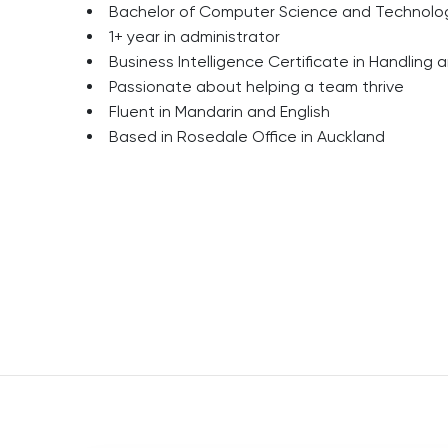
Bachelor of Computer Science and Technolo
1+ year in administrator
Business Intelligence Certificate in Handling 
Passionate about helping a team thrive
Fluent in Mandarin and English
Based in Rosedale Office in Auckland