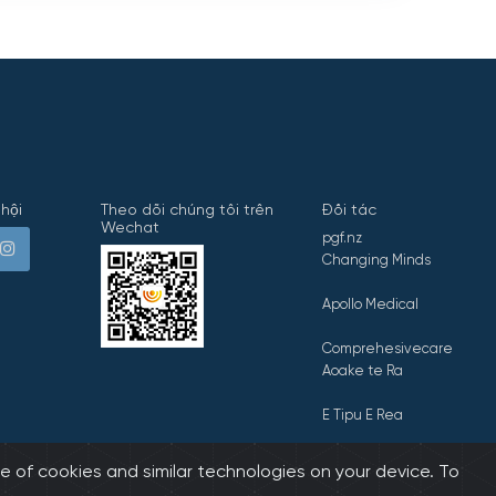
hội
Theo dõi chúng tôi trên
Đối tác
Wechat
pgf.nz
Changing Minds
Apollo Medical
Comprehesivecare
Aoake te Ra
E Tipu E Rea
e of cookies and similar technologies on your device. To