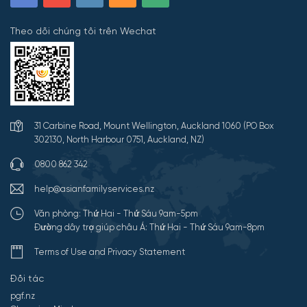
Theo dõi chúng tôi trên Wechat
31 Carbine Road, Mount Wellington, Auckland 1060 (PO Box
302130, North Harbour 0751, Auckland, NZ)
0800 862 342
help@asianfamilyservices.nz
Văn phòng: Thứ Hai - Thứ Sáu 9am-5pm
Đường dây trợ giúp châu Á: Thứ Hai - Thứ Sáu 9am-8pm
Terms of Use and Privacy Statement
Đối tác
pgf.nz