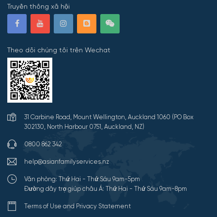
Truyền thông xã hội
Theo dõi chúng tôi trên Wechat
31 Carbine Road, Mount Wellington, Auckland 1060 (PO Box
302130, North Harbour 0751, Auckland, NZ)
0800 862 342
help@asianfamilyservices.nz
Văn phòng: Thứ Hai - Thứ Sáu 9am-5pm
Đường dây trợ giúp châu Á: Thứ Hai - Thứ Sáu 9am-8pm
Terms of Use and Privacy Statement