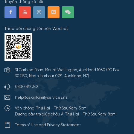
Truyền thông xã hội
Theo dõi chúng tôi trên Wechat
31 Carbine Road, Mount Wellington, Auckland 1060 (PO Box
302130, North Harbour 0751, Auckland, NZ)
0800 862 342
help@asianfamilyservices.nz
Văn phòng: Thứ Hai - Thứ Sáu 9am-5pm
Đường dây trợ giúp châu Á: Thứ Hai - Thứ Sáu 9am-8pm
Terms of Use and Privacy Statement