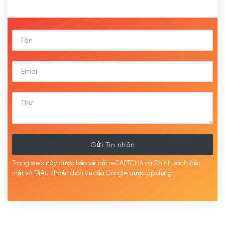
Gửi Tin nhắn
Trang web này được bảo vệ bởi reCAPTCHA và Chính sách bảo
mật
và Điều khoản dịch
vụ của Google được
áp
dụng.