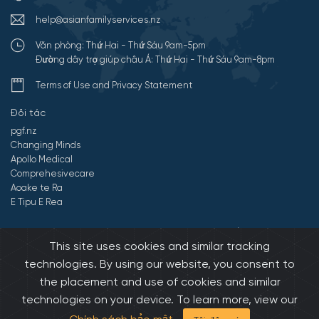
help@asianfamilyservices.nz
Văn phòng: Thứ Hai - Thứ Sáu 9am-5pm
Đường dây trợ giúp châu Á: Thứ Hai - Thứ Sáu 9am-8pm
Terms of Use and Privacy Statement
Đối tác
pgf.nz
Changing Minds
Apollo Medical
Comprehesivecare
Aoake te Ra
E Tipu E Rea
©2026 All Rights Reserved by Dịch vụ gia đình châu Á.
Developed by
This site uses cookies and similar tracking
Onedash.biz
technologies. By using our website, you consent to
the placement and use of cookies and similar
technologies on your device. To learn more, view our