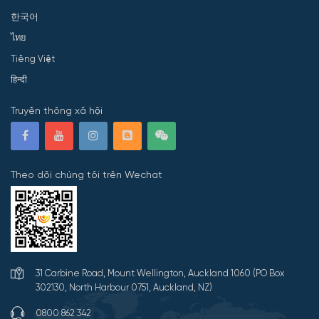
한국어
ไทย
Tiếng Việt
हिन्दी
Truyền thông xã hội
Theo dõi chúng tôi trên Wechat
31 Carbine Road, Mount Wellington, Auckland 1060 (PO Box
302130, North Harbour 0751, Auckland, NZ)
0800 862 342