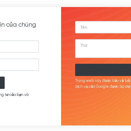
in của chúng
Trang web này được bảo vệ bở
dịch
vụ của Google được
áp
dụn
ng tư của bạn và