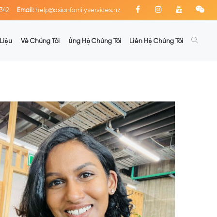
342
Email:
help@asianfamilyservices.nz
Liệu
Về Chúng Tôi
Ủng Hộ Chúng Tôi
Liên Hệ Chúng Tôi