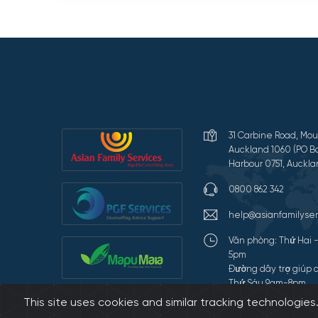
31 Carbine Road, Mou
Auckland 1060 (PO Bo
Harbour 0751, Auckla
0800 862 342
help@asianfamilyser
Văn phòng: Thứ Hai 
5pm
Đường dây trợ giúp c
Thứ Sáu 9am-8pm
This site uses cookies and similar tracking technologie
Terms of Use and Pr