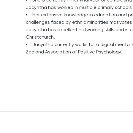
Jacyntha has worked in multiple primary schools 
Her extensive knowledge in education and pr
challenges faced by ethnic minorities motivates h
Jacyntha has excellent networking skills and is 
Christchurch.
Jacyntha currently works for a digital mental
Zealand Association of Positive Psychology.