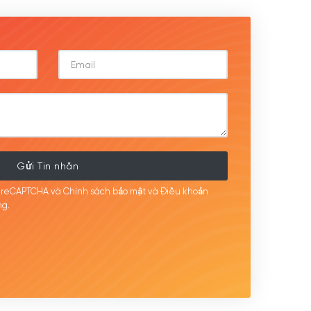
Gửi Tin nhắn
i reCAPTCHA và Chính sách bảo mật
và Điều khoản
g.