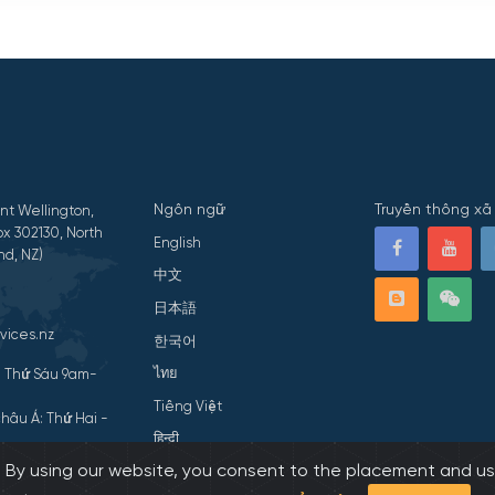
Ngôn ngữ
Truyền thông xã 
nt Wellington,
x 302130, North
English
nd, NZ)
中文
日本語
vices.nz
한국어
ไทย
- Thứ Sáu 9am-
Tiếng Việt
hâu Á: Thứ Hai -
हिन्दी
s. By using our website, you consent to the placement and us
ivacy Statement