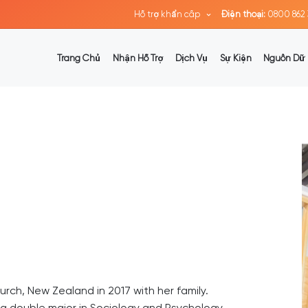
Hỗ trợ khẩn cấp
Điện thoại:
0800 862 
Trang Chủ
Nhận Hỗ Trợ
Dịch Vụ
Sự Kiện
Nguồn Dữ 
rch, New Zealand in 2017 with her family.
ng a double major in Sociology and Psychology.