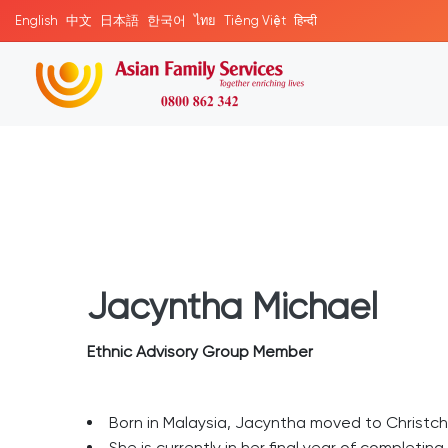
English
中文
日本語
한국어
ไทย
Tiếng Việt
हिन्दी
Jacyntha Michael
Ethnic Advisory Group Member
Born in Malaysia, Jacyntha moved to Christchu
She is currently in her final year of completi