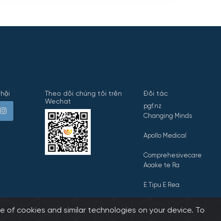
hội
Theo dõi chúng tôi trên
Đối tác
Wechat
pgf.nz
Changing Minds
Apollo Medical
Comprehesivecare
Aoake te Ra
E Tipu E Rea
e of cookies and similar technologies on your device. To