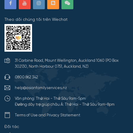
Theo dõi chúng tôi trên Wechat
31 Carbine Road, Mount Wellington, Auckland 1060 (PO Box
302130, North Harbour 0751, Auckland, NZ)
0800 862 342
help@asianfamilyservices.nz
Văn phòng: Thứ Hai - Thứ Sáu 9am-5pm
Đường dây trợ giúp châu Á: Thứ Hai - Thứ Sáu 9am-8pm
Terms of Use and Privacy Statement
Đối tác