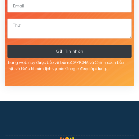
Gửi Tin nhắn
Trang web này được bảo vệ bởi reCAPTCHA và Chính sách bảo
mật
và Điều khoản dịch
vụ của Google được
áp
dụng.