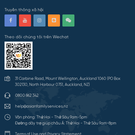
Truyền thông xã hội
Theo dõi chúng tôi trên Wechat
31 Carbine Road, Mount Wellington, Auckland 1060 (PO Box
302130, North Harbour 0751, Auckland, NZ)
0800 862 342
help@asianfamilyservices.nz
Văn phòng: Thứ Hai - Thứ Sáu 9am-5pm
Đường dây trợ giúp châu Á: Thứ Hai - Thứ Sáu 9am-8pm
Terms of Use and Privacy Statement