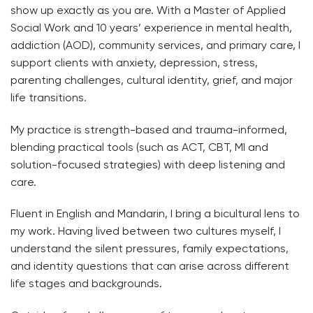
show up exactly as you are. With a Master of Applied
Social Work and 10 years’ experience in mental health,
addiction (AOD), community services, and primary care, I
support clients with anxiety, depression, stress,
parenting challenges, cultural identity, grief, and major
life transitions.
My practice is strength-based and trauma-informed,
blending practical tools (such as ACT, CBT, MI and
solution-focused strategies) with deep listening and
care.
Fluent in English and Mandarin, I bring a bicultural lens to
my work. Having lived between two cultures myself, I
understand the silent pressures, family expectations,
and identity questions that can arise across different
life stages and backgrounds.