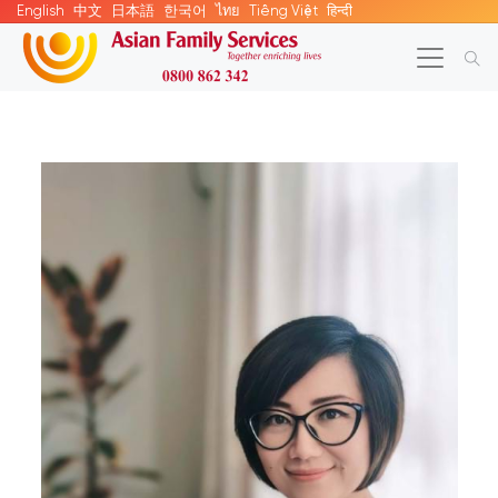
English
中文
日本語
한국어
ไทย
Tiếng Việt
हिन्दी