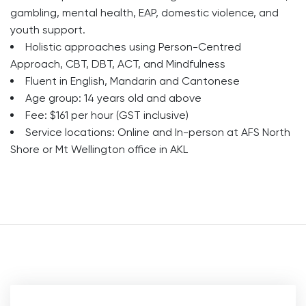
gambling, mental health, EAP, domestic violence, and
youth support.
Holistic approaches using Person-Centred
Approach, CBT, DBT, ACT, and Mindfulness
Fluent in English, Mandarin and Cantonese
Age group: 14 years old and above
Fee: $161 per hour (GST inclusive)
Service locations: Online and In-person at AFS North
Shore or Mt Wellington office in AKL