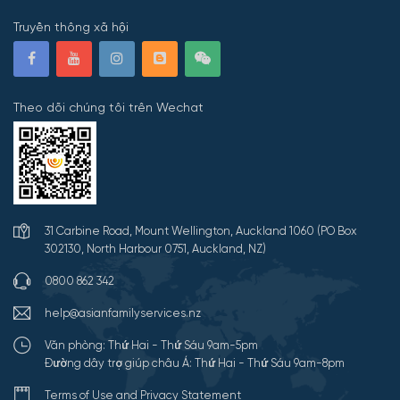
Truyền thông xã hội
Theo dõi chúng tôi trên Wechat
31 Carbine Road, Mount Wellington, Auckland 1060 (PO Box
302130, North Harbour 0751, Auckland, NZ)
0800 862 342
help@asianfamilyservices.nz
Văn phòng: Thứ Hai - Thứ Sáu 9am-5pm
Đường dây trợ giúp châu Á: Thứ Hai - Thứ Sáu 9am-8pm
Terms of Use and Privacy Statement