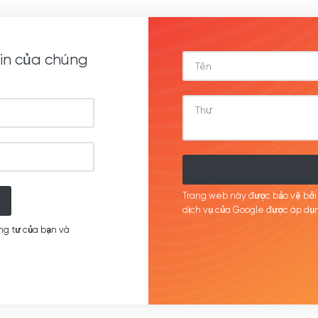
in của chúng
Trang web này được bảo vệ bở
dịch
vụ của Google được
áp
dụn
ng tư của bạn và