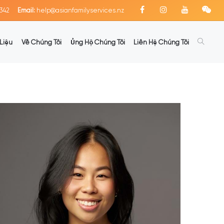
342
Email:
help@asianfamilyservices.nz
Liệu
Về Chúng Tôi
Ủng Hộ Chúng Tôi
Liên Hệ Chúng Tôi