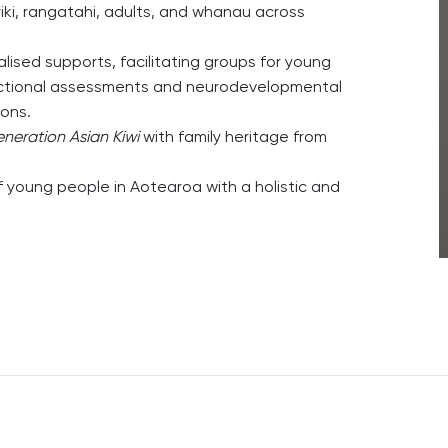
iki, rangatahi, adults, and whanau across
alised supports, facilitating groups for young
nctional assessments and neurodevelopmental
ions.
neration Asian Kiwi
with family heritage from
 young people in Aotearoa with a holistic and