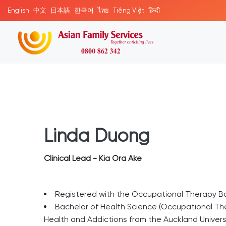
English
中文
日本語
한국어
ไทย
Tiếng Việt
हिन्दी
Linda Duong
Clinical Lead - Kia Ora Ake
Registered with the Occupational Therapy B
Bachelor of Health Science (Occupational The
Health and Addictions from the Auckland Univers