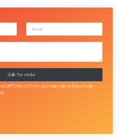
Gửi Tin nhắn
i reCAPTCHA và Chính sách bảo mật
và Điều khoản
g.