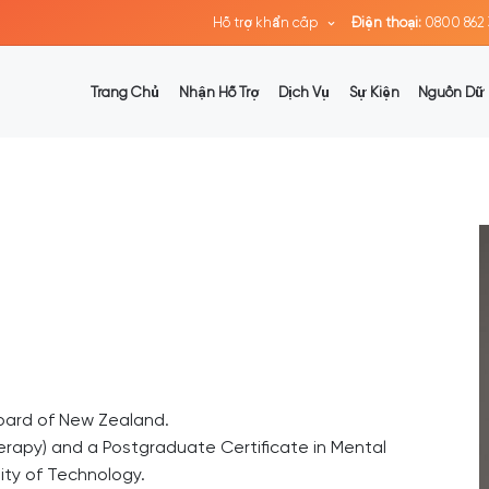
Hỗ trợ khẩn cấp
Điện thoại:
0800 862 
Trang Chủ
Nhận Hỗ Trợ
Dịch Vụ
Sự Kiện
Nguồn Dữ 
oard of New Zealand.
rapy) and a Postgraduate Certificate in Mental
ity of Technology.