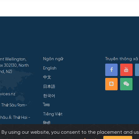
Ngôn ngữ
Truyền thông xã 
nt Wellington,
x 302130, North
English
nd, NZ)
中文
日本語
vices.nz
한국어
ไทย
- Thứ Sáu 9am-
Tiếng Việt
hâu Á: Thứ Hai -
हिन्दी
s. By using our website, you consent to the placement and us
ivacy Statement