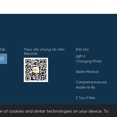
hội
Theo dõi chúng tôi trên
Đối tác
Wechat
pgf.nz
Changing Minds
Apollo Medical
Comprehesivecare
Aoake te Ra
E Tipu E Rea
e of cookies and similar technologies on your device. To