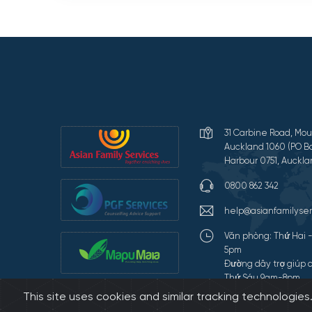
31 Carbine Road, Mou
Auckland 1060 (PO Bo
Harbour 0751, Auckla
0800 862 342
help@asianfamilyser
Văn phòng: Thứ Hai 
5pm
Đường dây trợ giúp c
Thứ Sáu 9am-8pm
This site uses cookies and similar tracking technologie
Terms of Use and Pr