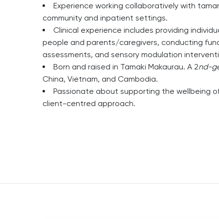
Experience working collaboratively with tamar
community and inpatient settings.
Clinical experience includes providing individu
people and parents/caregivers, conducting fu
assessments, and sensory modulation intervent
Born and raised in Tamaki Makaurau. A 2
nd-ge
China, Vietnam, and Cambodia.
Passionate about supporting the wellbeing of
client-centred approach.