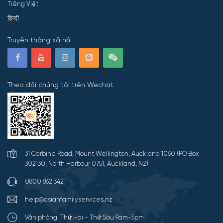
Tiếng Việt
हिन्दी
Truyền thông xã hội
Theo dõi chúng tôi trên Wechat
31 Carbine Road, Mount Wellington, Auckland 1060 (PO Box
302130, North Harbour 0751, Auckland, NZ)
0800 862 342
help@asianfamilyservices.nz
Văn phòng: Thứ Hai - Thứ Sáu 9am-5pm