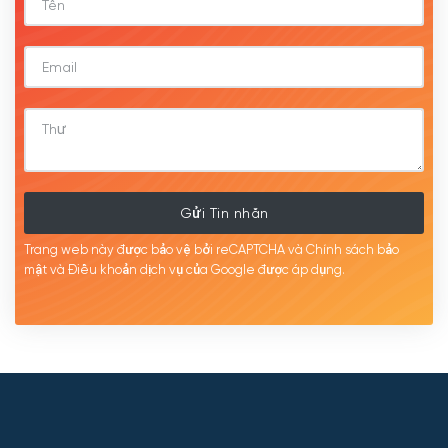
Gửi Tin nhắn
Trang web này được bảo vệ bởi reCAPTCHA và Chính sách bảo
mật
và Điều khoản dịch
vụ của Google được
áp
dụng.