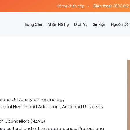
Hỗ trợ khẩn cấp
Điện thoại:
0800 862 
Trang Chủ
Nhận Hỗ Trợ
Dịch Vụ
Sự Kiện
Nguồn Dữ 
kland University of Technology
ental Health and Addiction), Auckland University
of Counsellors (NZAC)
se cultural and ethnic backgrounds. Professional