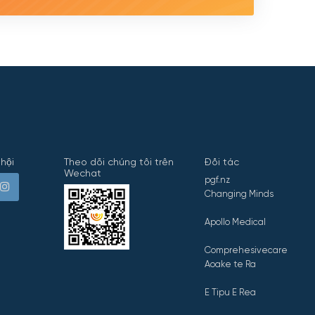
hội
Theo dõi chúng tôi trên
Đối tác
Wechat
pgf.nz
Changing Minds
Apollo Medical
Comprehesivecare
Aoake te Ra
E Tipu E Rea