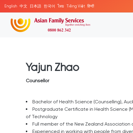
English
中文
日本語
한국어
ไทย
Tiếng Việt
हिन्दी
Yajun Zhao
Counsellor
Bachelor of Health Science (Counselling), Auc
Postgraduate Certificate in Health Science (M
of Technology
Full member of the New Zealand Association 
Experienced in working with people from diver