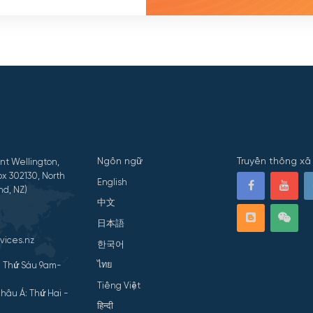
Ngôn ngữ
Truyền thông xã 
nt Wellington,
x 302130, North
English
nd, NZ)
中文
日本語
vices.nz
한국어
ไทย
- Thứ Sáu 9am-
Tiếng Việt
hâu Á: Thứ Hai -
हिन्दी