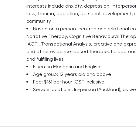
interests include anxiety, depression, interperson
loss, trauma, addiction, personal development, 
community
Based on a person-centred and relational cou
Narrative Therapy, Cognitive Behavioural The
(ACT), Transactional Analysis, creative and expr
and other evidence-based therapeutic approach
and fulfilling lives
Fluent in Mandarin and English
Age group: 12 years old and above
Fee: $161 per hour (GST inclusive)
Service locations: In-person (Auckland), as we