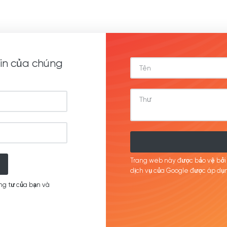
in của chúng
Trang web này được bảo vệ bở
dịch
vụ của Google được
áp
dụn
ng tư của bạn và