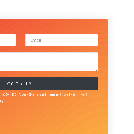
Gửi Tin nhắn
i reCAPTCHA và Chính sách bảo mật
và Điều khoản
g.