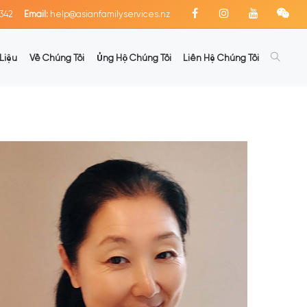
342
Email:
help@asianfamilyservices.nz
Liệu
Về Chúng Tôi
Ủng Hộ Chúng Tôi
Liên Hệ Chúng Tôi