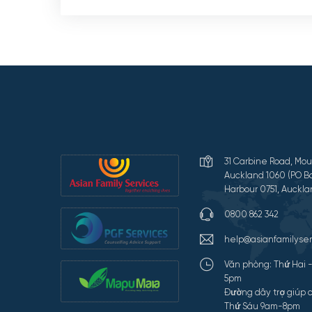
31 Carbine Road, Mou
Auckland 1060 (PO Bo
Harbour 0751, Auckla
0800 862 342
help@asianfamilyser
Văn phòng: Thứ Hai 
5pm
Đường dây trợ giúp c
Thứ Sáu 9am-8pm