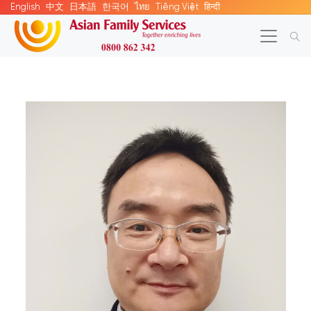
English
中文
日本語
한국어
ไทย
Tiếng Việt
हिन्दी