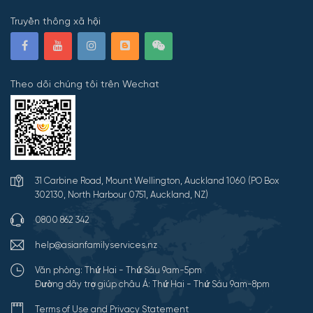
Truyền thông xã hội
Theo dõi chúng tôi trên Wechat
31 Carbine Road, Mount Wellington, Auckland 1060 (PO Box
302130, North Harbour 0751, Auckland, NZ)
0800 862 342
help@asianfamilyservices.nz
Văn phòng: Thứ Hai - Thứ Sáu 9am-5pm
Đường dây trợ giúp châu Á: Thứ Hai - Thứ Sáu 9am-8pm
Terms of Use and Privacy Statement