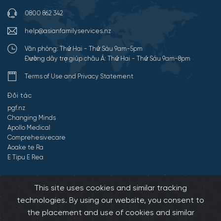
0800 862 342
help@asianfamilyservices.nz
Văn phòng: Thứ Hai - Thứ Sáu 9am-5pm
Đường dây trợ giúp châu Á: Thứ Hai - Thứ Sáu 9am-8pm
Terms of Use and Privacy Statement
Đối tác
pgf.nz
Changing Minds
Apollo Medical
Comprehesivecare
Aoake te Ra
E Tipu E Rea
©2026 All Rights Reserved by Dịch vụ gia đình châu Á.
Developed by
This site uses cookies and similar tracking
Onedash.biz
technologies. By using our website, you consent to
the placement and use of cookies and similar