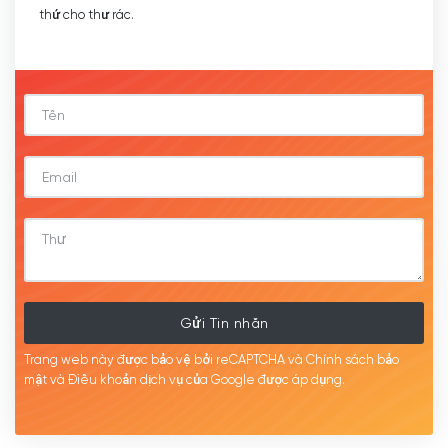
thứ cho thư rác.
Gửi Tin nhắn
Trang web này được bảo vệ bởi reCAPTCHA và Chính sách bảo
mật
và Điều khoản dịch
vụ của Google được
áp
dụng.