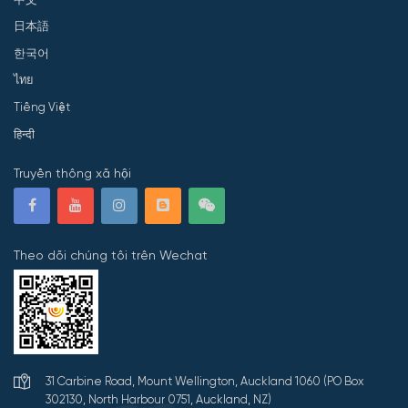
日本語
한국어
ไทย
Tiếng Việt
हिन्दी
Truyền thông xã hội
Theo dõi chúng tôi trên Wechat
31 Carbine Road, Mount Wellington, Auckland 1060 (PO Box
302130, North Harbour 0751, Auckland, NZ)