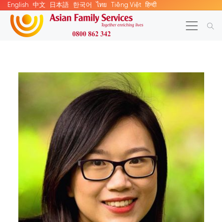
English
中文
日本語
한국어
ไทย
Tiếng Việt
हिन्दी