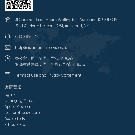
31 Carbine Road, Mount Wellington, Auckland 1060 (PO Box
302130, North Harbour 0751, Auckland, NZ)
0800 862 342
help@asianfamilyservices.nz
办公室：周一至周五早9点至晚5点
亚裔帮助热线：周一至周五早9点至晚8点
Terms of Use and Privacy Statement
友情链接
pgf.nz
Changing Minds
Apollo Medical
Comprehesivecare
Aoake te Ra
E Tipu E Rea