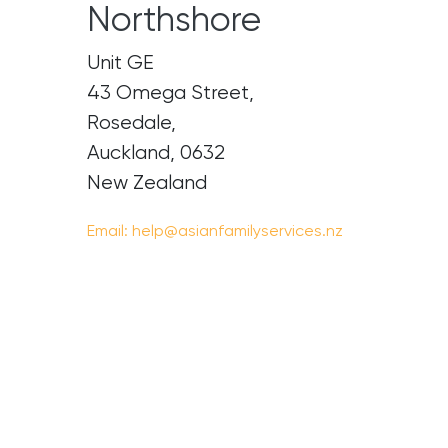
Northshore
Unit GE
43 Omega Street,
​Rosedale,
Auckland, 0632
New Zealand
Email:
help@asianfamilyservices.nz