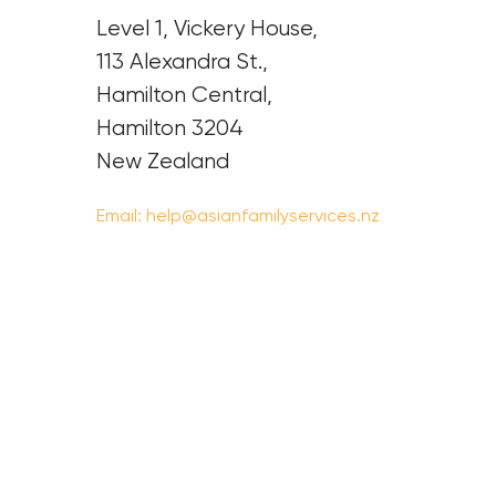
Level 1, Vickery House,
113 Alexandra St.,
Hamilton Central,
Hamilton 3204
New Zealand
Email:
help@asianfamilyservices.nz