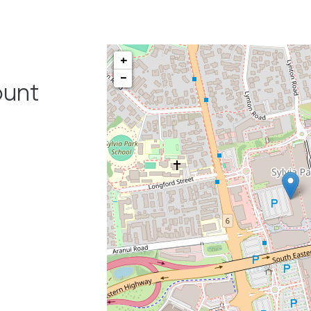
+
-
unt