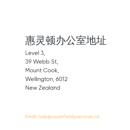
惠灵顿办公室地址
Level 3,
39 Webb St,
Mount Cook,
Wellington, 6012
New Zealand
Email:
help@asianfamilyservices.nz