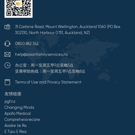
31 Carbine Road, Mount Wellington, Auckland 1060 (PO Box
302130, North Harbour 0751, Auckland, NZ)
0800 862 342
help@asianfamilyservices.nz
办公室：周一至周五早9点至晚5点
亚裔帮助热线：周一至周五早9点至晚8点
Terms of Use and Privacy Statement
友情链接
pgf.nz
Changing Minds
Apollo Medical
Comprehesivecare
Aoake te Ra
E Tipu E Rea