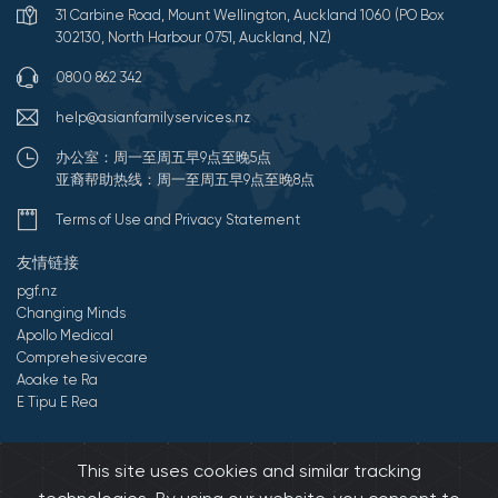
31 Carbine Road, Mount Wellington, Auckland 1060 (PO Box
302130, North Harbour 0751, Auckland, NZ)
0800 862 342
help@asianfamilyservices.nz
办公室：周一至周五早9点至晚5点
亚裔帮助热线：周一至周五早9点至晚8点
Terms of Use and Privacy Statement
友情链接
pgf.nz
Changing Minds
Apollo Medical
Comprehesivecare
Aoake te Ra
E Tipu E Rea
©2026 All Rights Reserved by 亚裔家庭服务中心.
Developed by
This site uses cookies and similar tracking
Onedash.biz