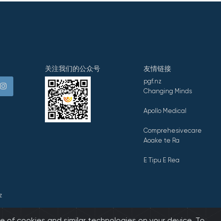
关注我们的公众号
友情链接
pgf.nz
Changing Minds
Apollo Medical
Comprehesivecare
Aoake te Ra
E Tipu E Rea
z
e of cookies and similar technologies on your device. To