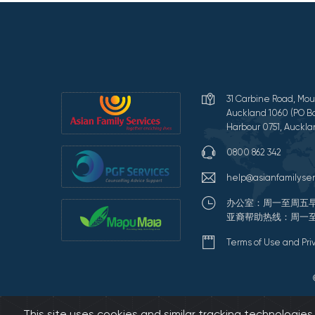
31 Carbine Road, Mou
Auckland 1060 (PO Bo
Harbour 0751, Auckla
0800 862 342
help@asianfamilyser
办公室：周一至周五早
亚裔帮助热线：周一至
Terms of Use and Pr
This site uses cookies and similar tracking technologie