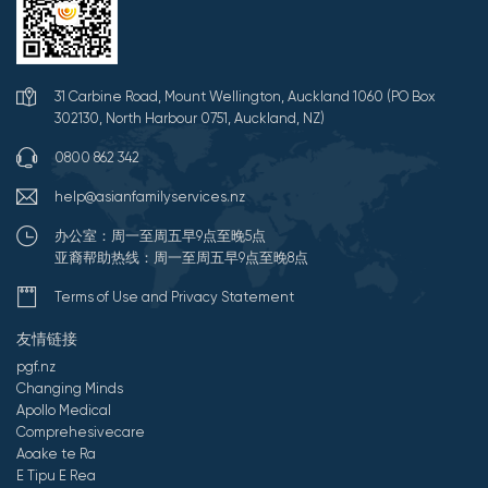
31 Carbine Road, Mount Wellington, Auckland 1060 (PO Box
302130, North Harbour 0751, Auckland, NZ)
0800 862 342
help@asianfamilyservices.nz
办公室：周一至周五早9点至晚5点
亚裔帮助热线：周一至周五早9点至晚8点
Terms of Use and Privacy Statement
友情链接
pgf.nz
Changing Minds
Apollo Medical
Comprehesivecare
Aoake te Ra
E Tipu E Rea