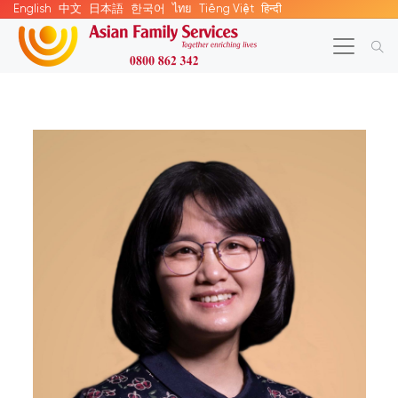
English
中文
日本語
한국어
ไทย
Tiếng Việt
हिन्दी