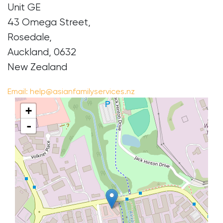
Unit GE
43 Omega Street,
​Rosedale,
Auckland, 0632
New Zealand
Email:
help@asianfamilyservices.nz
+
-