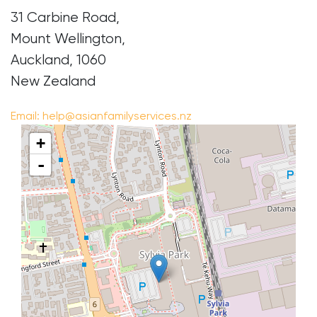
31 Carbine Road,
Mount Wellington,
Auckland, 1060
New Zealand
Email:
help@asianfamilyservices.nz
+
-