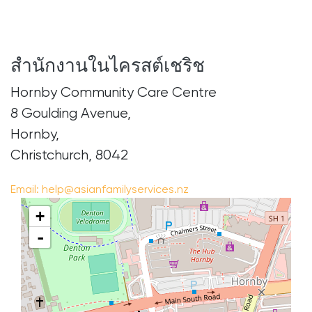
สำนักงานในไครสต์เชริช
Hornby Community Care Centre
8 Goulding Avenue,
Hornby,
Christchurch, 8042
Email:
help@asianfamilyservices.nz
+
-