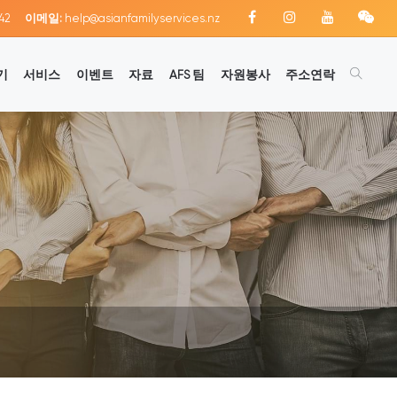
42
이메일:
help@asianfamilyservices.nz
기
서비스
이벤트
자료
AFS 팀
자원봉사
주소연락