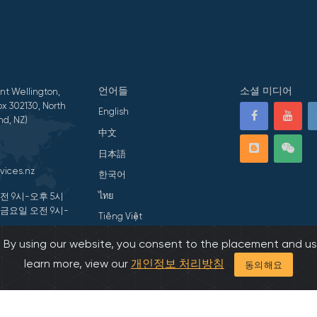
언어들
소셜 미디어
nt Wellington,
x 302130, North
English
nd, NZ)
中文
日本語
vices.nz
한국어
ไทย
전 9시-오후 5시
 금요일 오전 9시-
Tiếng Việt
हिन्दी
s. By using our website, you consent to the placement and us
ivacy Statement
learn more, view our
개인정보 처리방침
동의해요
©2026 All Rights Reserved by 아시아 가족 서비스.
Developed by Onedash.bi