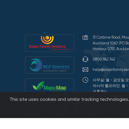
31 Carbine Road, Mou
Auckland 1060 (PO Bo
Harbour 0751, Auckla
0800 862 342
help@asianfamilyser
사무실: 월 - 금요일 오
아시아 헬프라인: 월 -
오후 8시
This site uses cookies and similar tracking technologie
Terms of Use and Pr