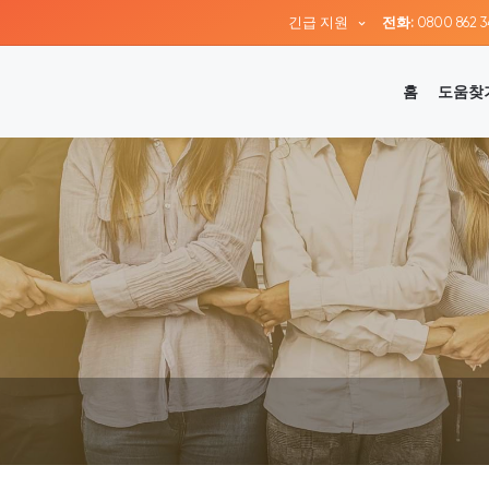
긴급 지원
전화:
0800 862 3
홈
도움찾