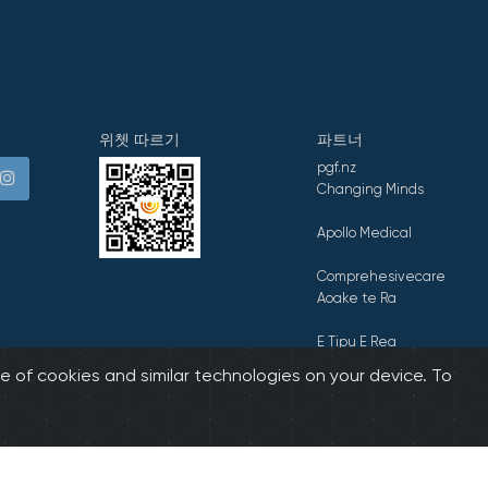
위쳇 따르기
파트너
pgf.nz
Changing Minds
Apollo Medical
Comprehesivecare
Aoake te Ra
E Tipu E Rea
e of cookies and similar technologies on your device. To
z