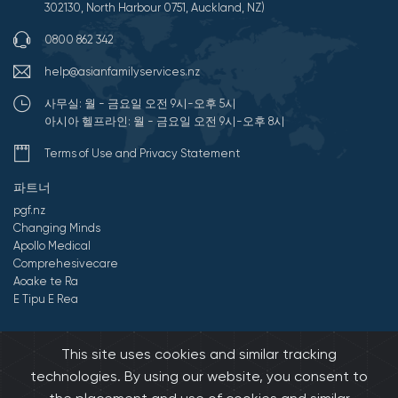
302130, North Harbour 0751, Auckland, NZ)
0800 862 342
help@asianfamilyservices.nz
사무실: 월 - 금요일 오전 9시-오후 5시
아시아 헬프라인: 월 - 금요일 오전 9시-오후 8시
Terms of Use and Privacy Statement
파트너
pgf.nz
Changing Minds
Apollo Medical
Comprehesivecare
Aoake te Ra
E Tipu E Rea
©2026 All Rights Reserved by 아시아 가족 서비스.
Developed by
This site uses cookies and similar tracking
Onedash.biz
technologies. By using our website, you consent to