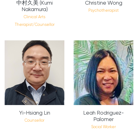
中村久美 (Kumi
Christine Wong
Nakamura)
Psychotherapist
Clinical Arts
Therapist/Counsellor
Yi-Hsiang Lin
Leah Rodriguez-
Palomer
Counsellor
Social Worker