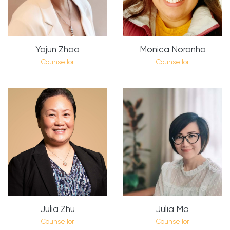
Yajun Zhao
Monica Noronha
Counsellor
Counsellor
Julia Zhu
Julia Ma
Counsellor
Counsellor