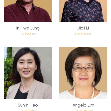
In Hwa Jung
Jiali Li
Counsellor
Counsellor
Sunjin Heo
Angela Lim