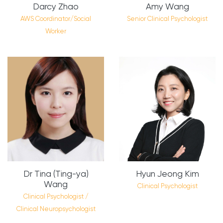
Darcy Zhao
Amy Wang
AWS Coordinator/Social
Senior Clinical Psychologist
Worker
Dr Tina (Ting-ya)
Hyun Jeong Kim
Wang
Clinical Psychologist
Clinical Psychologist /
Clinical Neuropsychologist