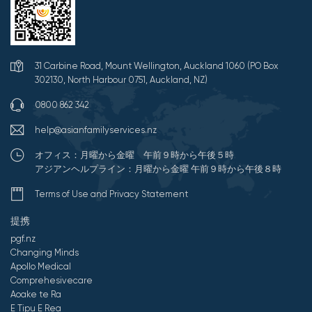
31 Carbine Road, Mount Wellington, Auckland 1060 (PO Box
302130, North Harbour 0751, Auckland, NZ)
0800 862 342
help@asianfamilyservices.nz
オフィス：月曜から金曜 午前９時から午後５時
アジアンヘルプライン：月曜から金曜 午前９時から午後８時
Terms of Use and Privacy Statement
提携
pgf.nz
Changing Minds
Apollo Medical
Comprehesivecare
Aoake te Ra
E Tipu E Rea