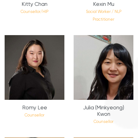
Kitty Chan
Kexin Mu
Counsellor/HIP
Social Worker / NLP
Practitioner
Romy Lee
Julia (Minkyeong)
Kwon
Counsellor
Counsellor