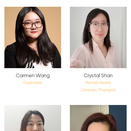
Carmen Wang
Crystal Shan
​Counsellor
Mental Health
Clinician/Therapist